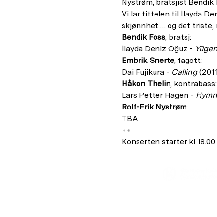
Nystrøm, bratsjist Bendik
Vi lar tittelen til İlayda D
skjønnhet … og det triste,
Bendik Foss
, bratsj: 
İlayda Deniz Oğuz - 
Yūge
Embrik Snerte
, fagott: 
Dai Fujikura - 
Calling 
(2011
Håkon Thelin
, kontrabass:
Lars Petter Hagen - 
Hymn
Rolf-Erik Nystrøm
: 
TBA
++
Konserten starter kl 18.00
reg. nr.975714071