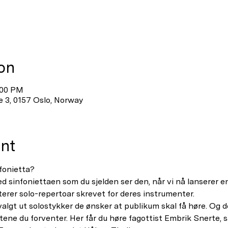
on
:00 PM
e 3, 0157 Oslo, Norway
nt
fonietta?
ed sinfoniettaen som du sjelden ser den, når vi nå lanserer en
er solo-repertoar skrevet for deres instrumenter. 
valgt ut solostykker de ønsker at publikum skal få høre. Og 
ene du forventer. Her får du høre fagottist Embrik Snerte, s