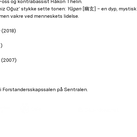
 Foss og kontrabassist Håkon Thelin.
eniz Oğuz’ stykke sette tonen: 
Yūgen
 [幽玄] – en dyp, mystisk
 men vakre ved menneskets lidelse.
n
 (2018)
)
 
 (2007)
 i Forstandersskapssalen på Sentralen.
​Medlem av
,
post@cikos.no
,
Sentralen, Postboks 183 Sentrum, 0102 Oslo,